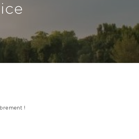
tice
ibrement !