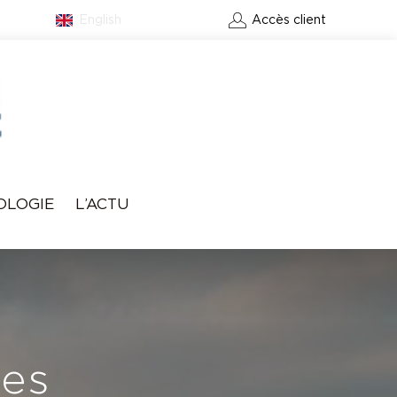
English
Contact
Accès client
RÉSERVER UN GREEN-
OLOGIE
L’ACTU
FEE
des