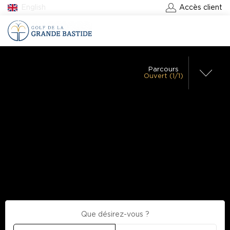
English
Accès client
RÉSERVER UN GREEN-FEE
Parcours
Ouvert (1/1)
Golf Grande Bastide
– 18 trous
Chariot Manuel
Ouvert
Autorisé
Chariot
Electrique
Autorisé
Voiturette
Autorisé
Practice
Ouvert
Proshop
Ouvert
Restaurant
Ouvert
Club house
Que désirez-vous ?
Ouvert