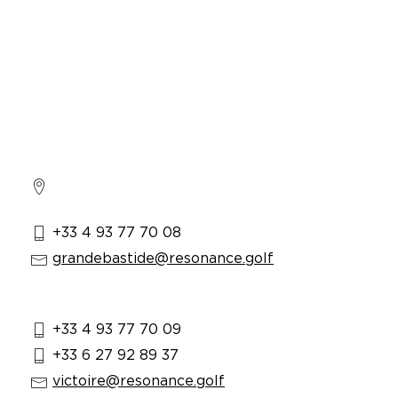
INFORMATIONS
PRATIQUES
Golf :
761, chemin des Picholines
06740, CHATEAUNEUF DE GRASSE
+33 4 93 77 70 08
grandebastide@resonance.golf
Restaurants :
+33 4 93 77 70 09
+33 6 27 92 89 37
victoire@resonance.golf