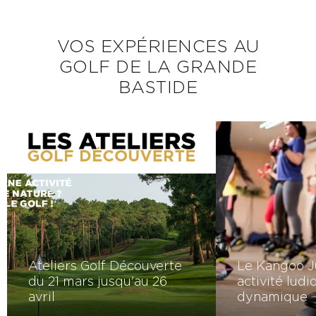
VOS EXPÉRIENCES AU
GOLF DE LA GRANDE
BASTIDE
Ateliers Golf Découverte
Le Kangoo J
du 21 mars jusqu'au 26
activité ludi
avril
dynamique