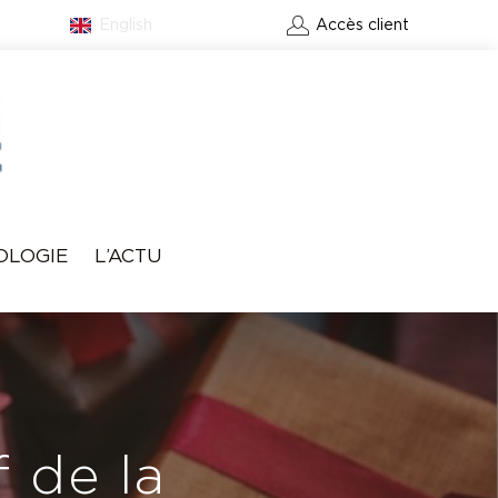
English
Contact
Accès client
RÉSERVER UN GREEN-
OLOGIE
L’ACTU
FEE
 de la