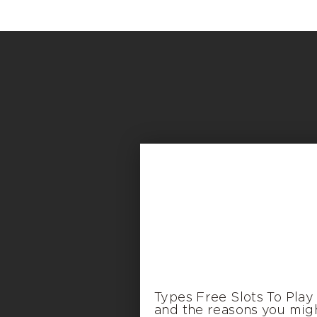
Types Free Slots To Play
and the reasons you mig