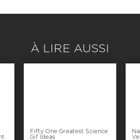
À LIRE AUSSI
Fifty One Greatest Science
Na
ht
Gif Ideas
Ve