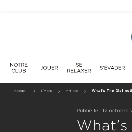
Resonance
NOTRE
SE
JOUER
S’ÉVADER
CLUB
RELAXER
Accueil
L’Actu
Article
What’s The Distinct
Publié le : 12 octobre
What’s