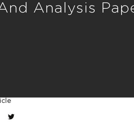
 And Analysis Pap
icle
dIn
Twitter