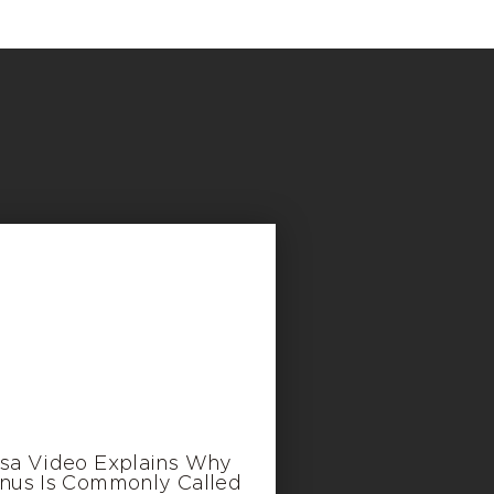
sa Video Explains Why
nus Is Commonly Called