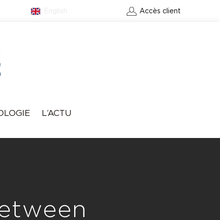
English
Contact
Accès client
RÉSERVER UN GREEN-
OLOGIE
L’ACTU
FEE
Between