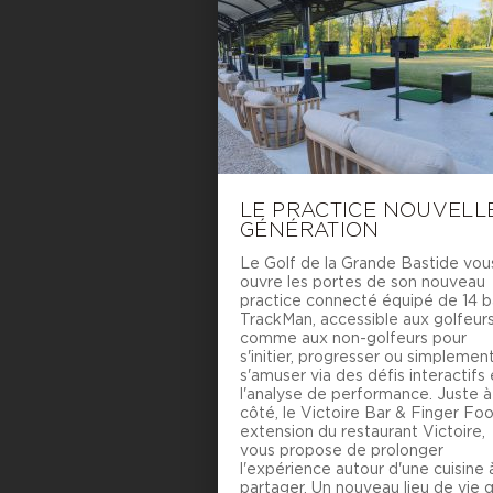
LE PRACTICE NOUVELL
GÉNÉRATION
Le Golf de la Grande Bastide vou
ouvre les portes de son nouveau
practice connecté équipé de 14 b
TrackMan, accessible aux golfeur
comme aux non-golfeurs pour
s'initier, progresser ou simplemen
s'amuser via des défis interactifs 
l'analyse de performance. Juste à
côté, le Victoire Bar & Finger Foo
extension du restaurant Victoire,
vous propose de prolonger
l'expérience autour d'une cuisine 
partager. Un nouveau lieu de vie q