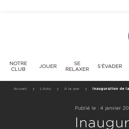
Resonance
NOTRE
SE
JOUER
S’ÉVADER
CLUB
RELAXER
Accueil
L’Actu
À la une
Inauguration de l
Publié le : 4 janvier 2
Inaugur