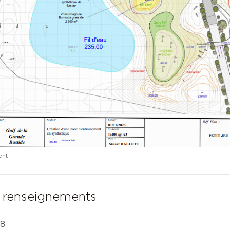
ent
e renseignements
08