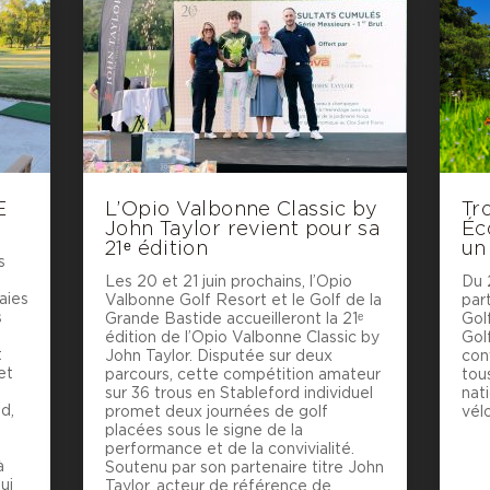
E
L’Opio Valbonne Classic by
Tr
John Taylor revient pour sa
Éc
21ᵉ édition
un
s
Les 20 et 21 juin prochains, l’Opio
Du 
aies
Valbonne Golf Resort et le Golf de la
par
s
Grande Bastide accueilleront la 21ᵉ
Gol
édition de l’Opio Valbonne Classic by
Gol
t
John Taylor. Disputée sur deux
con
et
parcours, cette compétition amateur
tous
sur 36 trous en Stableford individuel
nat
d,
promet deux journées de golf
vélo
placées sous le signe de la
performance et de la convivialité.
à
Soutenu par son partenaire titre John
ui
Taylor, acteur de référence de