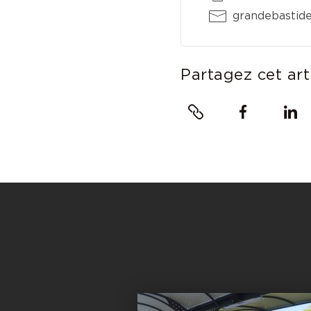
grandebastid
Partagez cet art
Lien
Facebook
Linke