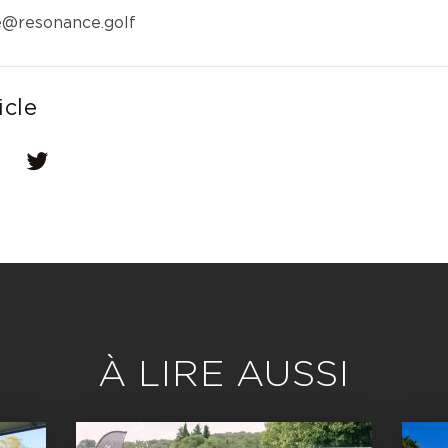
e@resonance.golf
icle
dIn
Twitter
À LIRE AUSSI