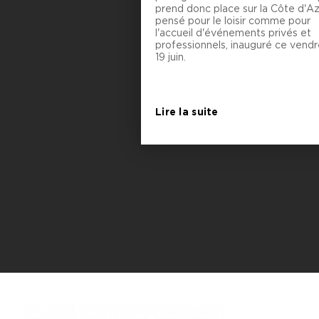
prend donc place sur la Côte d'Az
pensé pour le loisir comme pour
l'accueil d'événements privés et
professionnels, inauguré ce vendr
19 juin.
Lire la suite