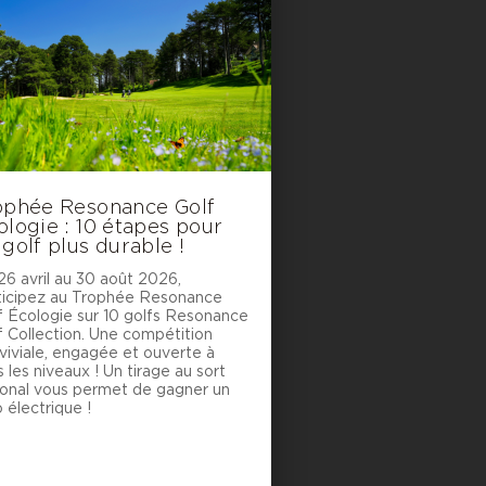
ophée Resonance Golf
ologie : 10 étapes pour
 golf plus durable !
26 avril au 30 août 2026,
ticipez au Trophée Resonance
f Écologie sur 10 golfs Resonance
f Collection. Une compétition
viviale, engagée et ouverte à
 les niveaux ! Un tirage au sort
ional vous permet de gagner un
 électrique !